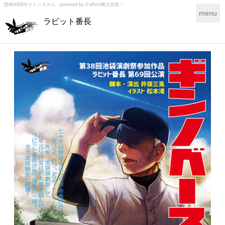
団体WEBサイトシステム - powered by
CoRich舞台芸術！-
T
menu
ラビット番長
o
g
g
l
e
n
a
v
i
g
a
t
i
o
n